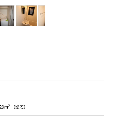
2
.29m
（壁芯）