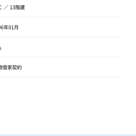
 ／ 13階建
96年01月
名
期借家契約