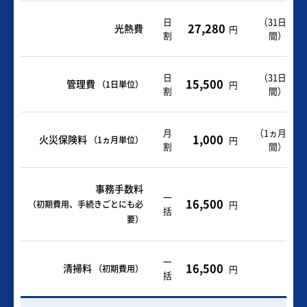
日
（
31日
27,280
光熱費
円
割
間
）
日
（31日
15,500
管理費
（1日単位）
円
割
間）
月
（1ヵ月
1,000
火災保険料
（1ヵ月単位）
円
割
間）
事務手数料
一
16,500
（初期費用、手続きごとにも必
円
括
要）
一
16,500
清掃料
（初期費用）
円
括