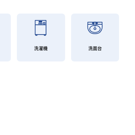
ー
洗濯機
洗面台