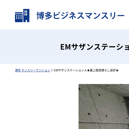
EMサザンステーショ
博多 マンスリーマンション
＞ EMサザンステーション A ★最上階見晴らし良好★