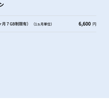
ン
6,600
1ヶ月７GB制限有）
円
（1ヵ月単位）