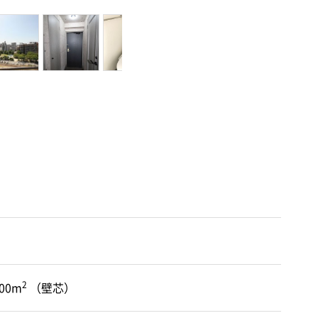
2
.00m
（壁芯）