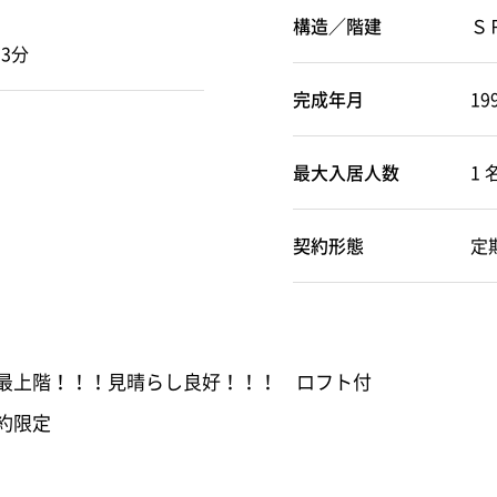
構造／階建
Ｓ
3分
完成年月
19
最大入居人数
1 
契約形態
定
※最上階！！！見晴らし良好！！！ ロフト付
約限定