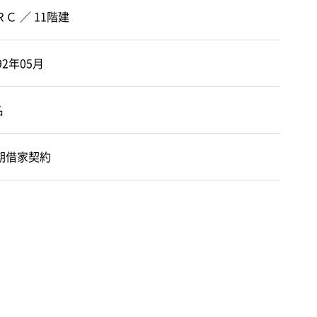
ＲＣ ／ 11階建
92年05月
名
期借家契約