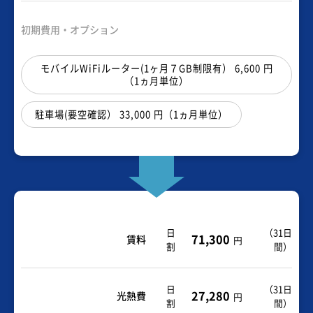
初期費用・オプション
モバイルWiFiルーター(1ヶ月７GB制限有） 6,600 円
（1ヵ月単位）
駐車場(要空確認） 33,000 円（1ヵ月単位）
日
（
31日
71,300
賃料
円
割
間
）
日
（
31日
27,280
光熱費
円
割
間
）