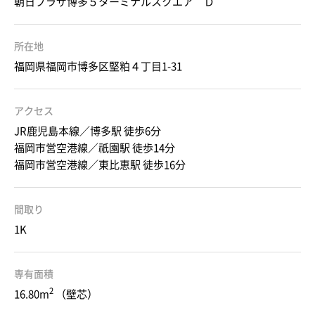
朝日プラザ博多５ターミナルスクエア Ｄ
所在地
福岡県福岡市博多区堅粕４丁目1-31
アクセス
JR鹿児島本線／博多駅 徒歩6分
福岡市営空港線／祇園駅 徒歩14分
福岡市営空港線／東比恵駅 徒歩16分
間取り
1K
専有面積
2
16.80m
（壁芯）