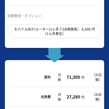
初期費用・オプション
モバイルWiFiルーター(1ヶ月７GB制限有） 6,600 円
（1ヵ月単位）
日
（
31日
71,300
賃料
円
割
間
）
日
（
31日
27,280
光熱費
円
割
間
）