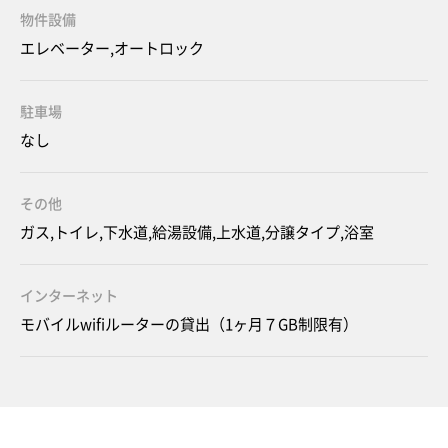
物件設備
エレベーター,オートロック
駐車場
なし
その他
ガス,トイレ,下水道,給湯設備,上水道,分譲タイプ,浴室
インターネット
モバイルwifiルーターの貸出（1ヶ月７GB制限有）