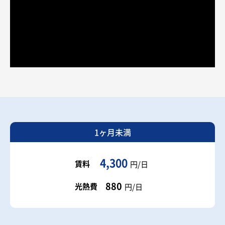
1ヶ月未満
4,300
賃料
円/日
880
光熱費
円/日